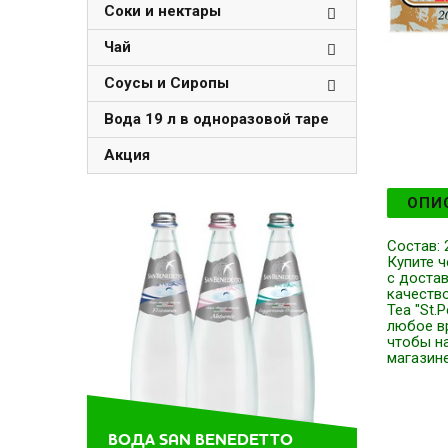
Соки и нектары
Чай
Соусы и Сиропы
Вода 19 л в одноразовой таре
Акция
ОПИ
Состав: 
Купите ч
с достав
качеств
Tea "St.
любое вр
чтобы н
магазине
ВОДА SAN BENEDETTO