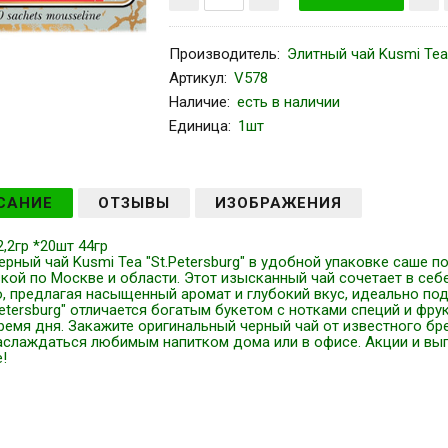
Производитель
:
Элитный чай Kusmi Tea
Артикул
:
V578
Наличие:
есть в наличии
Единица:
1шт
САНИЕ
ОТЗЫВЫ
ИЗОБРАЖЕНИЯ
2,2гр *20шт 44гр
ерный чай Kusmi Tea "St.Petersburg" в удобной упаковке саше по
кой по Москве и области. Этот изысканный чай сочетает в себ
о, предлагая насыщенный аромат и глубокий вкус, идеально п
Petersburg" отличается богатым букетом с нотками специй и фр
емя дня. Закажите оригинальный черный чай от известного бре
аслаждаться любимым напитком дома или в офисе. Акции и выг
!