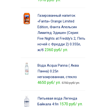
Газированный напиток
«Fanta» Orange Limited
Edition, Фанта Апельсин
Лимитед Эдишен (Серия:
Five Nights at Freddy's 2, Пять
ночей с Фредди 2) 0.355л,
2360 руб/ уп.
ж/б
Вода Acqua Panna ( Аква
Панна) 0.25л
негазированная, стекло
4650 руб/ уп.
5750 руб/ уп.
Питьевая вода Легенда
1570 руб/ уп.
Байкала 4.9л