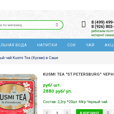
8 (499) 499
8 (926) 803
работаем пн-пт 
интернет зака
АЛЬНАЯ ВОДА
НАПИТКИ
СОК
ЧАЙ
АКЦ
ый чай Kusmi Tea (Кусми) в Саше
KUSMI TEA "ST.PETERSBURG" ЧЕР
руб/ шт.
2880 руб/ уп.
Состав: 2,2гр *20шт 44гр Черный чай