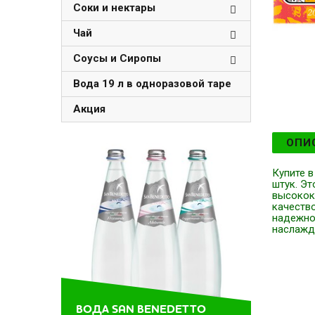
Соки и нектары
Чай
Соусы и Сиропы
Вода 19 л в одноразовой таре
Акция
ОПИ
Купите в
штук. Э
высокок
качество
надежно 
наслажд
ВОДА SAN BENEDETTO