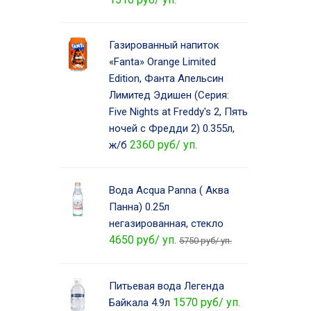
Газированный напиток
«Fanta» Orange Limited
Edition, Фанта Апельсин
Лимитед Эдишен (Серия:
Five Nights at Freddy's 2, Пять
ночей с Фредди 2) 0.355л,
2360 руб/ уп.
ж/б
Вода Acqua Panna ( Аква
Панна) 0.25л
негазированная, стекло
4650 руб/ уп.
5750 руб/ уп.
Питьевая вода Легенда
1570 руб/ уп.
Байкала 4.9л