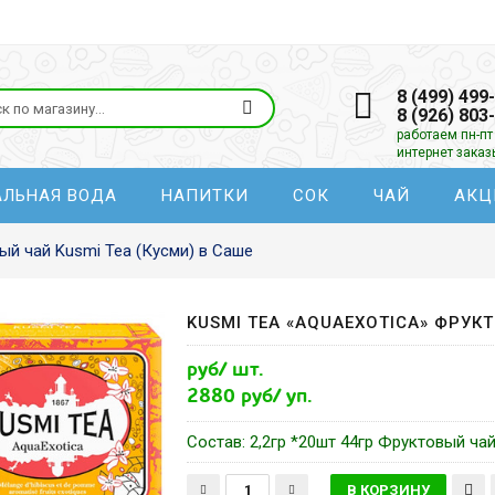
8 (499) 499
8 (926) 803
работаем пн-пт 
интернет зака
АЛЬНАЯ ВОДА
НАПИТКИ
СОК
ЧАЙ
АКЦ
ый чай Kusmi Tea (Кусми) в Саше
KUSMI TEA «AQUAEXOTICA» ФРУКТ
руб/ шт.
2880 руб/ уп.
Состав: 2,2гр *20шт 44гр Фруктовый ча