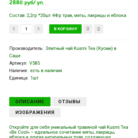
2880 руб/ уп.
Состав: 2,2гр *20шт 44гр трав, мяты, лакрицы и яблока
Производитель
:
Элитный чай Kusmi Tea (Кусми) в
Саше
Артикул
:
V585
Наличие:
есть в наличии
Единица:
1шт
ОПИСАНИЕ
ОТЗЫВЫ
ИЗОБРАЖЕНИЯ
Откройте для себя уникальный травяной чай Kusmi Tea
«Be Cool» – идеальное сочетание мяты, лакрицы,
яблока и других натуральных трав, создающее