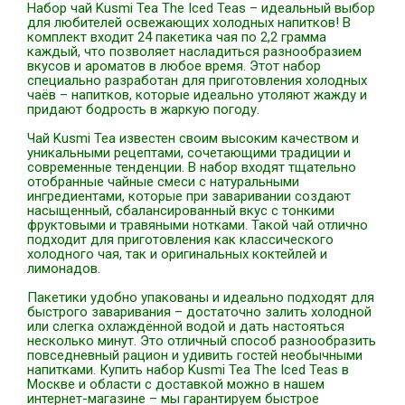
Набор чай Kusmi Tea The Iced Teas – идеальный выбор
для любителей освежающих холодных напитков! В
комплект входит 24 пакетика чая по 2,2 грамма
каждый, что позволяет насладиться разнообразием
вкусов и ароматов в любое время. Этот набор
специально разработан для приготовления холодных
чаёв – напитков, которые идеально утоляют жажду и
придают бодрость в жаркую погоду.
Чай Kusmi Tea известен своим высоким качеством и
уникальными рецептами, сочетающими традиции и
современные тенденции. В набор входят тщательно
отобранные чайные смеси с натуральными
ингредиентами, которые при заваривании создают
насыщенный, сбалансированный вкус с тонкими
фруктовыми и травяными нотками. Такой чай отлично
подходит для приготовления как классического
холодного чая, так и оригинальных коктейлей и
лимонадов.
Пакетики удобно упакованы и идеально подходят для
быстрого заваривания – достаточно залить холодной
или слегка охлаждённой водой и дать настояться
несколько минут. Это отличный способ разнообразить
повседневный рацион и удивить гостей необычными
напитками. Купить набор Kusmi Tea The Iced Teas в
Москве и области с доставкой можно в нашем
интернет-магазине – мы гарантируем быстрое