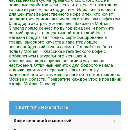
насыщенный вкус натурального молотого кофе и
полезные свойства женьшеня, что делает напиток не
только вкусным, но и бодрящим. Идеальный вариант
для ценителей качественного кофе и тех, кто хочет
насладиться оригинальным энергетическим эффектом
благодаря экстракту женьшеня. Закажите Molinari
Ginseng прямо сейчас по выгодной цене, и получите
свежий продукт с оперативной доставкой. Наш
магазин предлагает только сертифицированные
товары высокого качества, гарантирующие
непревзойденный вкус и аромат. Сделайте выбор в
пользу Molinari – классика итальянского кофе с
добавлением натурального женьшеня,
обеспечивающего прилив энергии и улучшение
настроения. Отличный напиток для бодрого начала
дня или приятного перерыва. Напиткишоп.ру –
надежный поставщик кофе и напитков с доставкой по
Москве и области. Превратите каждое утро в праздник
с кофе Molinari Ginseng!
КАТЕГОРИИ МАГАЗИНА
Кофе зерновой и молотый