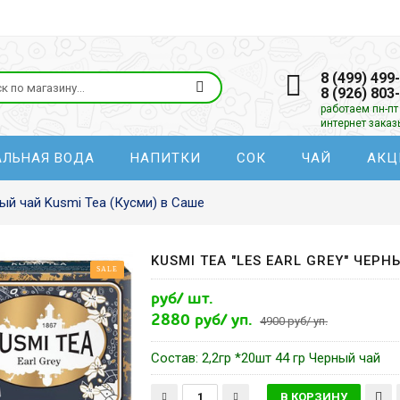
8 (499) 499
8 (926) 803
работаем пн-пт 
интернет зака
АЛЬНАЯ ВОДА
НАПИТКИ
СОК
ЧАЙ
АКЦ
ый чай Kusmi Tea (Кусми) в Саше
KUSMI TEA "LES EARL GREY" ЧЕРН
SALE
руб/ шт.
2880 руб/ уп.
4900 руб/ уп.
Состав: 2,2гр *20шт 44 гр Черный чай