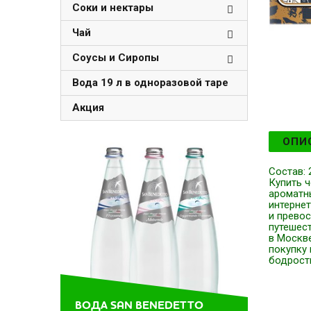
Соки и нектары
Чай
Соусы и Сиропы
Вода 19 л в одноразовой таре
Акция
ОПИ
Состав: 
Купить ч
ароматн
интерне
и превос
путешест
в Москв
покупку
бодрост
ВОДА SAN BENEDETTO