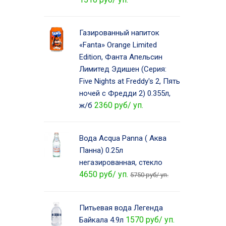
Газированный напиток
«Fanta» Orange Limited
Edition, Фанта Апельсин
Лимитед Эдишен (Серия:
Five Nights at Freddy's 2, Пять
ночей с Фредди 2) 0.355л,
2360 руб/ уп.
ж/б
Вода Acqua Panna ( Аква
Панна) 0.25л
негазированная, стекло
4650 руб/ уп.
5750 руб/ уп.
Питьевая вода Легенда
1570 руб/ уп.
Байкала 4.9л