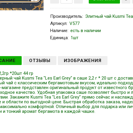
Производитель
:
Элитный чай Kusmi Tea
Артикул
:
V577
Наличие:
есть в наличии
Единица:
1шт
САНИЕ
ОТЗЫВЫ
ИЗОБРАЖЕНИЯ
2,2гр *20шт 44 гр
ерный чай Kusmi Tea "Les Earl Grey" в саше 2,2 г * 20 шт с дос
ый чай с классическим бергамотовым вкусом, идеально подходя
т-магазине представлен оригинальный продукт от известного б
ходное качество. Удобная упаковка саше позволяет быстро и л
вии. Закажите Kusmi Tea "Les Earl Grey" прямо сейчас и насл
е и области по выгодной цене. Быстрая обработка заказа, над
 максимально комфортной. Отличный выбор для подарка или лич
и и тонкий аромат бергамота в каждой чашке.