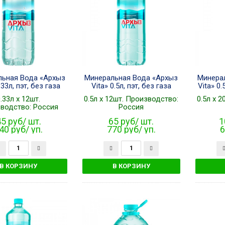
льная Вода «Архыз
Минеральная Вода «Архыз
Минера
.33л, пэт, без газа
Vita» 0.5л, пэт, без газа
Vita» 0.
.33л x 12шт.
0.5л x 12шт. Производство:
0.5л x 
водство: Россия
Россия
5 руб/ шт.
65 руб/ шт.
1
40 руб/ уп.
770 руб/ уп.
6