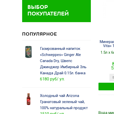
ВЫБОР
ПОКУПАТЕЛЕЙ
ПОПУЛЯРНОЕ
Минера
Vita» 
Газированный напиток
1.5л x 
«Schweppes» Ginger Ale
Canada Dry, Швепс
8
Джинджер Имбирный Эль
5
Канада Драй 0.15л. банка
6180 руб/ уп.
Холодный чай Arizona
Гранатовый зеленый чай,
100% натуральный продукт
Вода ми
1510 руб/ уп.