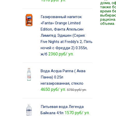
дома, оф
также б
время бе
выбирают
Газированный напиток
рациона
«Fanta» Orange Limited
объема. 
Edition, Фанта Апельсин
Лимитед Эдишен (Серия:
Five Nights at Freddy's 2, Пять
ночей с Фредди 2) 0.355л,
2360 руб/ уп.
ж/б
Вода Acqua Panna ( Аква
Панна) 0.25л
негазированная, стекло
4650 руб/ уп.
5750 руб/ уп.
Питьевая вода Легенда
1570 руб/ уп.
Байкала 4.9л