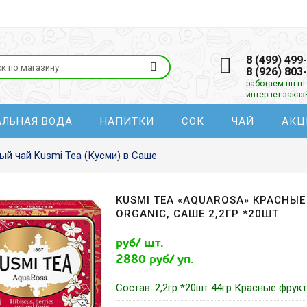
8 (499) 499
8 (926) 803
работаем пн-пт 
интернет зака
АЛЬНАЯ ВОДА
НАПИТКИ
СОК
ЧАЙ
АКЦ
ый чай Kusmi Tea (Кусми) в Саше
KUSMI TEA «AQUAROSA» КРАСНЫЕ
ORGANIC, САШЕ 2,2ГР *20ШТ
руб/ шт.
2880 руб/ уп.
Состав: 2,2гр *20шт 44гр Красные фрук