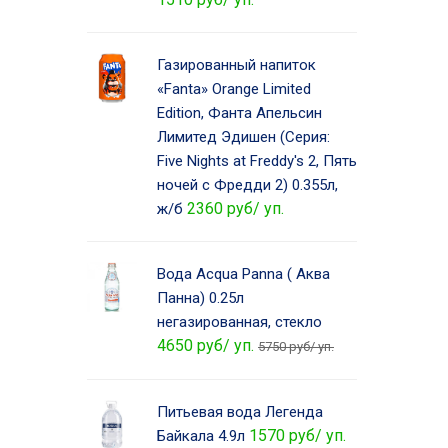
Газированный напиток
«Fanta» Orange Limited
Edition, Фанта Апельсин
Лимитед Эдишен (Серия:
Five Nights at Freddy's 2, Пять
ночей с Фредди 2) 0.355л,
2360 руб/ уп.
ж/б
Вода Acqua Panna ( Аква
Панна) 0.25л
негазированная, стекло
4650 руб/ уп.
5750 руб/ уп.
Питьевая вода Легенда
1570 руб/ уп.
Байкала 4.9л