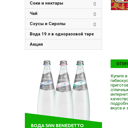
Соки и нектары
Чай
Соусы и Сиропы
Вода 19 л в одноразовой таре
Акция
ОПИ
Купите в
гибискус
пригото
отличны
интерне
качеств
подробны
вкуса и 
ВОДА SAN BENEDETTO