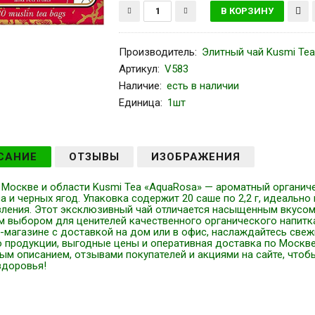
Производитель
:
Элитный чай Kusmi Tea
Артикул
:
V583
Наличие:
есть в наличии
Единица:
1шт
САНИЕ
ОТЗЫВЫ
ИЗОБРАЖЕНИЯ
 Москве и области Kusmi Tea «AquaRosa» — ароматный органиче
а и черных ягод. Упаковка содержит 20 саше по 2,2 г, идеальн
вления. Этот эксклюзивный чай отличается насыщенным вкусом 
м выбором для ценителей качественного органического напитка
т-магазине с доставкой на дом или в офис, наслаждайтесь све
о продукции, выгодные цены и оперативная доставка по Москве
м описанием, отзывами покупателей и акциями на сайте, чтоб
здоровья!