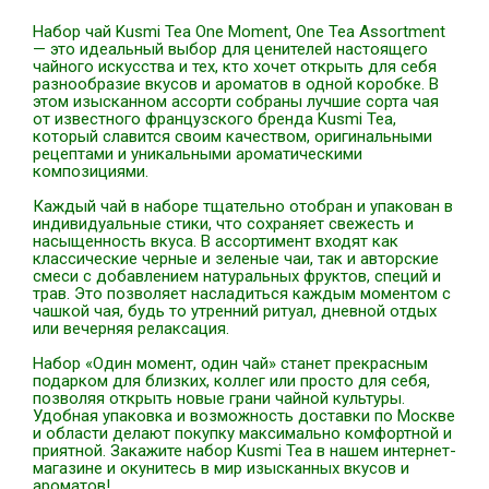
Набор чай Kusmi Tea One Moment, One Tea Assortment
— это идеальный выбор для ценителей настоящего
чайного искусства и тех, кто хочет открыть для себя
разнообразие вкусов и ароматов в одной коробке. В
этом изысканном ассорти собраны лучшие сорта чая
от известного французского бренда Kusmi Tea,
который славится своим качеством, оригинальными
рецептами и уникальными ароматическими
композициями.
Каждый чай в наборе тщательно отобран и упакован в
индивидуальные стики, что сохраняет свежесть и
насыщенность вкуса. В ассортимент входят как
классические черные и зеленые чаи, так и авторские
смеси с добавлением натуральных фруктов, специй и
трав. Это позволяет насладиться каждым моментом с
чашкой чая, будь то утренний ритуал, дневной отдых
или вечерняя релаксация.
Набор «Один момент, один чай» станет прекрасным
подарком для близких, коллег или просто для себя,
позволяя открыть новые грани чайной культуры.
Удобная упаковка и возможность доставки по Москве
и области делают покупку максимально комфортной и
приятной. Закажите набор Kusmi Tea в нашем интернет-
магазине и окунитесь в мир изысканных вкусов и
ароматов!