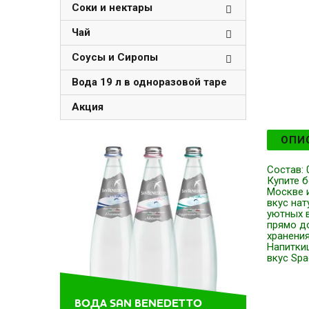
Соки и нектары
Чай
Соусы и Сиропы
Вода 19 л в одноразовой таре
Акция
ОПИ
Состав: 
Купите б
Москве 
вкус на
уютных 
прямо до
хранения
Напиткиш
вкус Spa
ВОДА SAN BENEDETTO