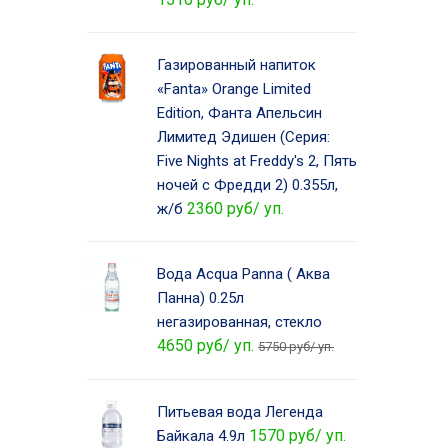
Газированный напиток
«Fanta» Orange Limited
Edition, Фанта Апельсин
Лимитед Эдишен (Серия:
Five Nights at Freddy's 2, Пять
ночей с Фредди 2) 0.355л,
2360 руб/ уп.
ж/б
Вода Acqua Panna ( Аква
Панна) 0.25л
негазированная, стекло
4650 руб/ уп.
5750 руб/ уп.
Питьевая вода Легенда
1570 руб/ уп.
Байкала 4.9л