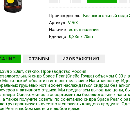
Производитель
:
Безалкогольный сидр 
Артикул
:
V763
Наличие:
есть в наличии
Единица:
0,33л x 20шт
САНИЕ
ОТЗЫВЫ
ИЗОБРАЖЕНИЯ
0,33л x 20шт, стекло. Производство Россия
езалкогольный сидр Space Pear (Спейс Груша) объемом 0.33 л 
и Московской области в интернет-магазине Напиткишоп.ру. Иде
туральных грушевых нот и хочет наслаждаться сидром без алко
вечеров и активного отдыха. Мы предлагаем выгодные цены, б
 двери. Ознакомьтесь с ассортиментом безалкогольных напитк
, а также получите советы по сочетанию сидра Space Pear с р
оп.ру гарантирует качество и свежесть каждого продукта. Сд
ce Pear в любом месте и в любое время!