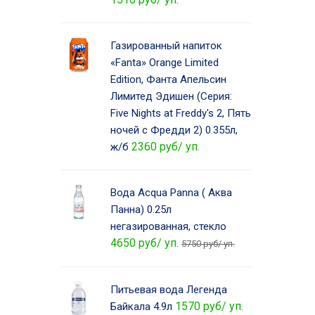
Газированный напиток
«Fanta» Orange Limited
Edition, Фанта Апельсин
Лимитед Эдишен (Серия:
Five Nights at Freddy's 2, Пять
ночей с Фредди 2) 0.355л,
2360 руб/ уп.
ж/б
Вода Acqua Panna ( Аква
Панна) 0.25л
негазированная, стекло
4650 руб/ уп.
5750 руб/ уп.
Питьевая вода Легенда
1570 руб/ уп.
Байкала 4.9л