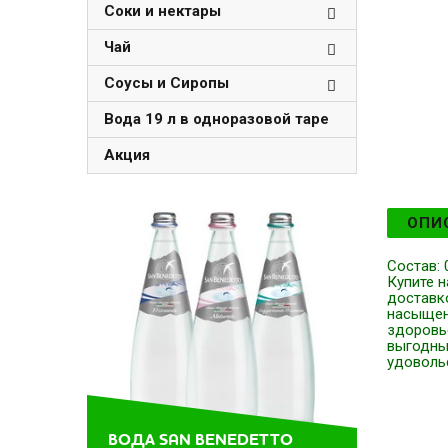
Соки и нектары
Чай
Соусы и Сиропы
Вода 19 л в одноразовой таре
Акция
ОПИ
Состав: 
Купите н
доставко
насыщен
здоровь
выгодны
удоволь
ВОДА SAN BENEDETTO