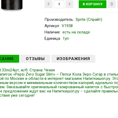
Производитель
:
Sprite (Спрайт)
Артикул
:
V1938
Наличие:
есть на складе
Единица:
1уп
САНИЕ
ОТЗЫВЫ
ИЗОБРАЖЕНИЯ
0.33лх24шт, ж/б. Страна: Чехия
апиток «Pepsi Zero Sugar Slim» – Пепси Кола Зеро Сугар в стиль
й по Москве и области в интернет-магазине Напиткишоп.ру. Эт
ным вкусом и минимальным количеством калорий, идеально под
ем. Заказывайте оригинальный газированный напиток с быстро
е предложения ждут вас на Напиткишоп.ру – сделайте правил
ствия уже сегодня!