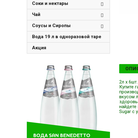
Соки и нектары
Чай
Соусы и Сиропы
Вода 19 л в одноразовой таре
Акция
ОПИ
2л x 6шт
Купите г
производ
вкусом л
здоровь
найдете 
Sugar с 
ВОДА SAN BENEDETTO