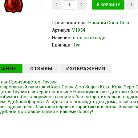
Производитель
:
Напитки Coca-Сola
Артикул
:
V1954
Наличие:
есть на складе
Единица:
1уп
САНИЕ
ОТЗЫВЫ
ИЗОБРАЖЕНИЯ
. пэт Производство: Грузия
азированный напиток «Coca-Cola» Zero Sugar (Кока Кола Зеро 
ства Грузии в интернет-магазине Напиткишоп.ру с доставкой 
юбимого безкалорийного напитка без сахара, идеально подходя
ем. Удобный формат 2л идеально подойдет для дома, офиса и п
выгодные цены, быстрый сервис и гарантию качества. Заказыва
удобной доставкой прямо к вашему порогу!