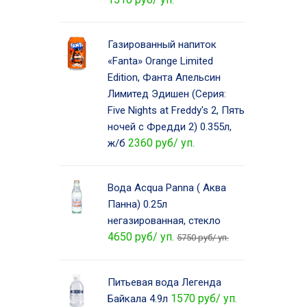
Газированный напиток
«Fanta» Orange Limited
Edition, Фанта Апельсин
Лимитед Эдишен (Серия:
Five Nights at Freddy's 2, Пять
ночей с Фредди 2) 0.355л,
2360 руб/ уп.
ж/б
Вода Acqua Panna ( Аква
Панна) 0.25л
негазированная, стекло
4650 руб/ уп.
5750 руб/ уп.
Питьевая вода Легенда
1570 руб/ уп.
Байкала 4.9л