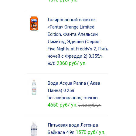
Газированный напиток
«Fanta» Orange Limited
Edition, Фанта Апельсин
Лимитед Эдишен (Серия:
Five Nights at Freddy's 2, Пять
ночей с Фредди 2) 0.355л,
2360 руб/ уп.
ж/б
Вода Acqua Panna ( Аква
Панна) 0.25л
негазированная, стекло
4650 руб/ уп.
5750 руб/ уп.
Питьевая вода Легенда
1570 руб/ уп.
Байкала 4.9л