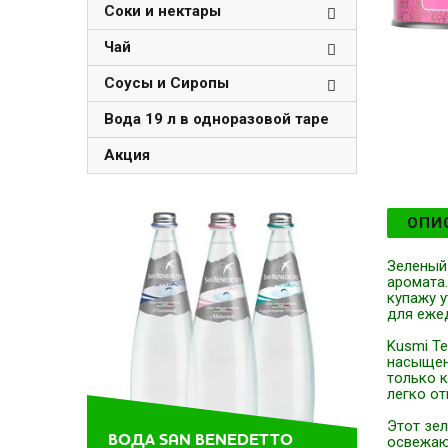
Соки и нектары
Чай
Соусы и Сиропы
Вода 19 л в одноразовой таре
Акция
ОПИ
Зеленый 
аромата
купажу 
для ежед
Kusmi Te
насыщенн
только к
легко от
Этот зел
ВОДА SAN BENEDETTO
освежающ