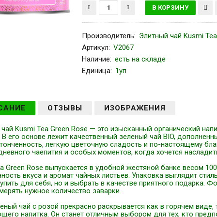
Производитель
:
Элитный чай Kusmi Tea
Артикул
:
V2067
Наличие:
есть на складе
Единица:
1уп
САНИЕ
ОТЗЫВЫ
ИЗОБРАЖЕНИЯ
чай Kusmi Tea Green Rose — это изысканный органический напи
. В его основе лежит качественный зеленый чай BIO, дополнен
утонченность, легкую цветочную сладость и по-настоящему бла
невного чаепития и особых моментов, когда хочется насладить
a Green Rose выпускается в удобной жестяной банке весом 100
ость вкуса и аромат чайных листьев. Упаковка выглядит стиль
упить для себя, но и выбрать в качестве приятного подарка. Ф
мерять нужное количество заварки.
еный чай с розой прекрасно раскрывается как в горячем виде, 
его напитка. Он станет отличным выбором для тех, кто предп