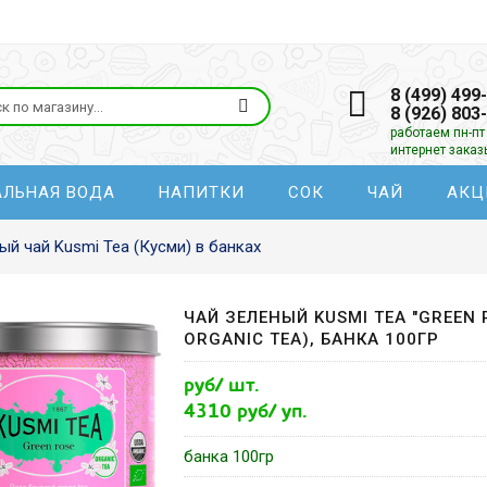
8 (499) 499
8 (926) 803
работаем пн-пт 
интернет зака
АЛЬНАЯ ВОДА
НАПИТКИ
СОК
ЧАЙ
АКЦ
ый чай Kusmi Tea (Кусми) в банках
ЧАЙ ЗЕЛЕНЫЙ KUSMI TEA "GREEN R
ORGANIC TEA), БАНКА 100ГР
руб/ шт.
4310 руб/ уп.
банка 100гр