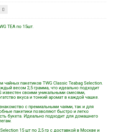
WG TEA по 15шт.
 чайных пакетиков TWG Classic Teabag Selection.
аждый весом 2,5 грамма, что идеально подходит
G известен своими уникальными смесями,
гатство вкуса и тонкий аромат в каждой чашке.
 знакомство с премиальными чаями, так и для
обные пакетики позволяют быстро и легко
ость букета. Идеально подходит для домашнего
легам.
lection 15 шт по 2,5 гр с доставкой в Москве и