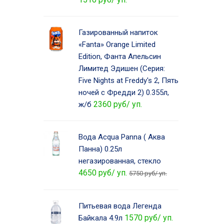
Газированный напиток
«Fanta» Orange Limited
Edition, Фанта Апельсин
Лимитед Эдишен (Серия:
Five Nights at Freddy's 2, Пять
ночей с Фредди 2) 0.355л,
2360 руб/ уп.
ж/б
Вода Acqua Panna ( Аква
Панна) 0.25л
негазированная, стекло
4650 руб/ уп.
5750 руб/ уп.
Питьевая вода Легенда
1570 руб/ уп.
Байкала 4.9л