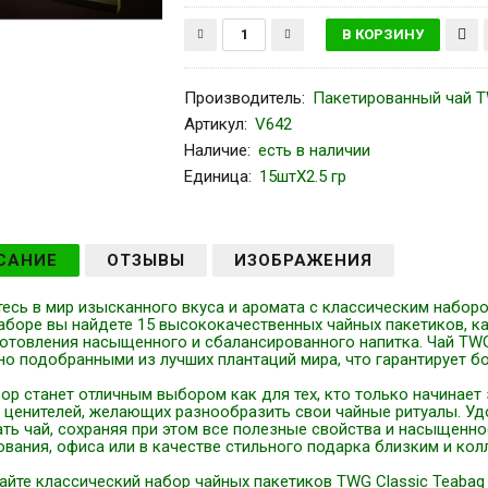
Производитель
:
Пакетированный чай T
Артикул
:
V642
Наличие:
есть в наличии
Единица:
15штХ2.5 гр
САНИЕ
ОТЗЫВЫ
ИЗОБРАЖЕНИЯ
есь в мир изысканного вкуса и аромата с классическим набором
аборе вы найдете 15 высококачественных чайных пакетиков, к
готовления насыщенного и сбалансированного напитка. Чай TW
о подобранными из лучших плантаций мира, что гарантирует бо
ор станет отличным выбором как для тех, кто только начинает
 ценителей, желающих разнообразить свои чайные ритуалы. Уд
ать чай, сохраняя при этом все полезные свойства и насыщенн
вания, офиса или в качестве стильного подарка близким и кол
йте классический набор чайных пакетиков TWG Classic Teabag Se