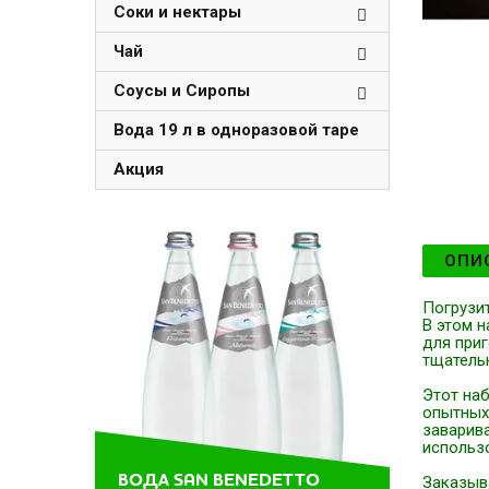
Соки и нектары
Чай
Соусы и Сиропы
Вода 19 л в одноразовой таре
Акция
ОПИ
Погрузит
В этом н
для при
тщательн
Этот наб
опытных
заварив
использо
ВОДА SAN BENEDETTO
Заказыва