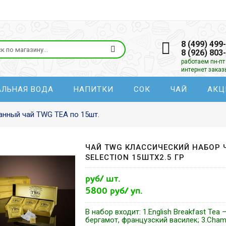
8 (499) 499
8 (926) 803
работаем пн-пт 
интернет зака
АЛЬНАЯ ВОДА
НАПИТКИ
СОК
ЧАЙ
АКЦ
анный чай TWG TEA по 15шт.
ЧАЙ TWG КЛАССИЧЕСКИЙ НАБОР 
SELECTION 15ШТХ2.5 ГР
руб/ шт.
5800 руб/ уп.
В набор входит: 1.English Breakfast Tea 
бергамот, французcкий василек; 3.Cham