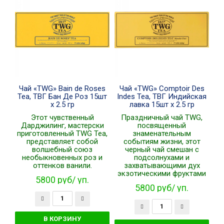
Чай «TWG» Bain de Roses
Чай «TWG» Comptoir Des
Tea, ТВГ Бан Де Роз 15шт
Indes Tea, ТВГ Индийская
x 2.5 гр
лавка 15шт x 2.5 гр
Этот чувственный
Праздничный чай TWG,
Дарджилинг, мастерски
посвященный
приготовленный TWG Tea,
знаменательным
представляет собой
событиям жизни, этот
волшебный союз
черный чай смешан с
необыкновенных роз и
подсолнухами и
оттенков ванили.
захватывающими дух
экзотическими фруктами
5800 руб/ уп.
5800 руб/ уп.