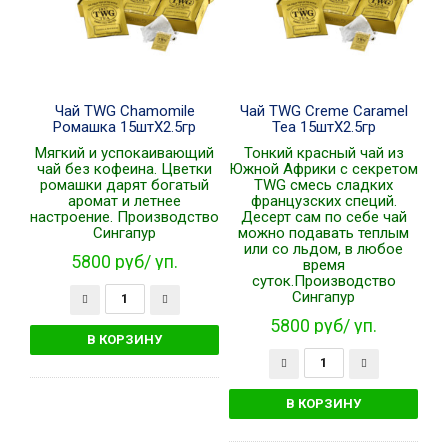
Чай TWG Chamomile
Чай TWG Creme Caramel
Ромашка 15штХ2.5гр
Tea 15штХ2.5гр
Мягкий и успокаивающий
Тонкий красный чай из
чай без кофеина. Цветки
Южной Африки с секретом
ромашки дарят богатый
TWG смесь сладких
аромат и летнее
французских специй.
настроение. Производство
Десерт сам по себе чай
Сингапур
можно подавать теплым
или со льдом, в любое
5800 руб/ уп.
время
суток.Производство
Сингапур
5800 руб/ уп.