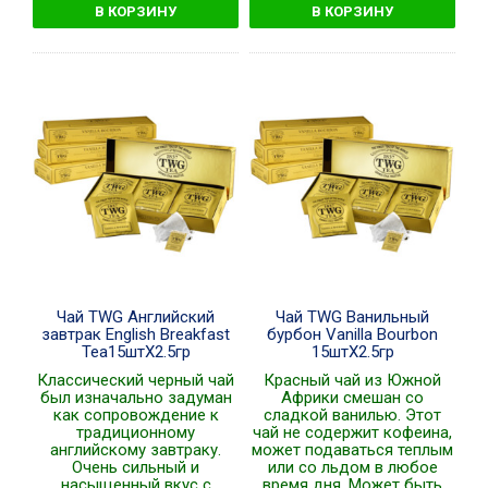
Чай TWG Английский
Чай TWG Ванильный
завтрак English Breakfast
бурбон Vanilla Bourbon
Tea15штХ2.5гр
15штХ2.5гр
Классический черный чай
Красный чай из Южной
был изначально задуман
Африки смешан со
как сопровождение к
сладкой ванилью. Этот
традиционному
чай не содержит кофеина,
английскому завтраку.
может подаваться теплым
Очень сильный и
или со льдом в любое
насыщенный вкус с
время дня. Может быть