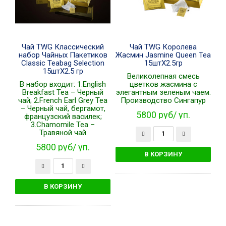
Чай TWG Классический
Чай TWG Королева
набор Чайных Пакетиков
Жасмин Jasmine Queen Tea
Classic Teabag Selection
15штХ2.5гр
15штХ2.5 гр
Великолепная смесь
В набор входит: 1.English
цветков жасмина с
Breakfast Tea – Черный
элегантным зеленым чаем.
чай; 2.French Earl Grey Tea
Производство Сингапур
– Черный чай, бергамот,
5800 руб/ уп.
французcкий василек;
3.Chamomile Tea –
Травяной чай
5800 руб/ уп.