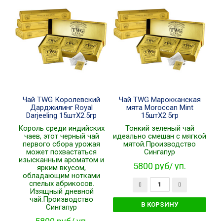
Чай TWG Королевский
Чай TWG Марокканская
Дарджилинг Royal
мята Moroccan Mint
Darjeeling 15штХ2.5гр
15штХ2.5гр
Король среди индийских
Тонкий зеленый чай
чаев, этот черный чай
идеально смешан с мягкой
первого сбора урожая
мятой.Производство
может похвастаться
Сингапур
изысканным ароматом и
5800 руб/ уп.
ярким вкусом,
обладающим нотками
спелых абрикосов.
Изящный дневной
чай.Производство
Сингапур