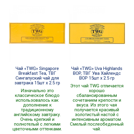
Чай «TWG» Singapore
Чай «TWG» Uva Highlands
Breakfast Tea, ТВГ
BOP, ТВГ Ува Хайлендс
Сингапуский чай для
ВОР 15шт x 2.5 гр
завтрака 15шт x 2.5 гр
Этот чай TWG отличается
Изначально это
хорошо
классическое блюдо
сбалансированным
использовалось как
сочетанием крепости и
дополнение к
вкуса. Из этого чая
традиционному
получается красивый
английскому завтраку.
золотистый настой с
Очень крепкий и
интенсивным ароматом.
полнотелый с легкими
Смелый послеобеденный
цветочными оттенками.
чай.