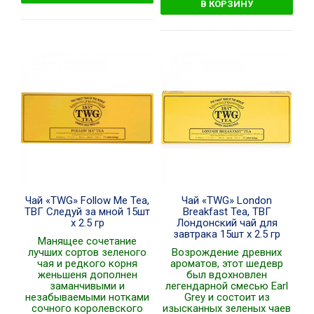
Чай «TWG» Follow Me Tea,
Чай «TWG» London
ТВГ Следуй за мной 15шт
Breakfast Tea, ТВГ
x 2.5 гр
Лондонский чай для
завтрака 15шт x 2.5 гр
Манящее сочетание
лучших сортов зеленого
Возрождение древних
чая и редкого корня
ароматов, этот шедевр
женьшеня дополнен
был вдохновлен
заманчивыми и
легендарной смесью Earl
незабываемыми нотками
Grey и состоит из
сочного королевского
изысканных зеленых чаев