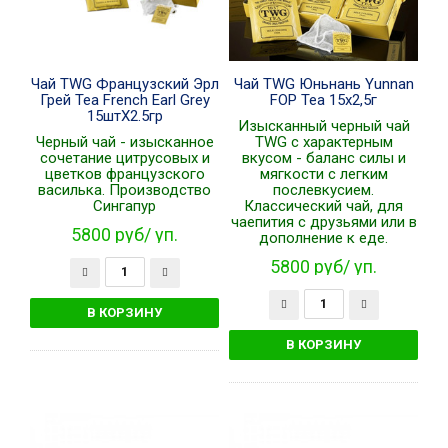
Чай TWG Французский Эрл
Чай TWG Юньнань Yunnan
Грей Tea French Earl Grey
FOP Tea 15х2,5г
15штХ2.5гр
Изысканный черный чай
Черный чай - изысканное
TWG с характерным
сочетание цитрусовых и
вкусом - баланс силы и
цветков французского
мягкости с легким
василька. Производство
послевкусием.
Сингапур
Классический чай, для
чаепития с друзьями или в
5800 руб/ уп.
дополнение к еде.
5800 руб/ уп.