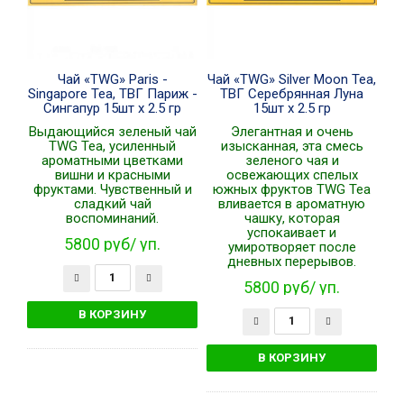
Чай «TWG» Paris -
Чай «TWG» Silver Moon Tea,
Singapore Tea, ТВГ Париж -
ТВГ Серебрянная Луна
Сингапур 15шт x 2.5 гр
15шт x 2.5 гр
Выдающийся зеленый чай
Элегантная и очень
TWG Tea, усиленный
изысканная, эта смесь
ароматными цветками
зеленого чая и
вишни и красными
освежающих спелых
фруктами. Чувственный и
южных фруктов TWG Tea
сладкий чай
вливается в ароматную
воспоминаний.
чашку, которая
успокаивает и
5800 руб/ уп.
умиротворяет после
дневных перерывов.
5800 руб/ уп.