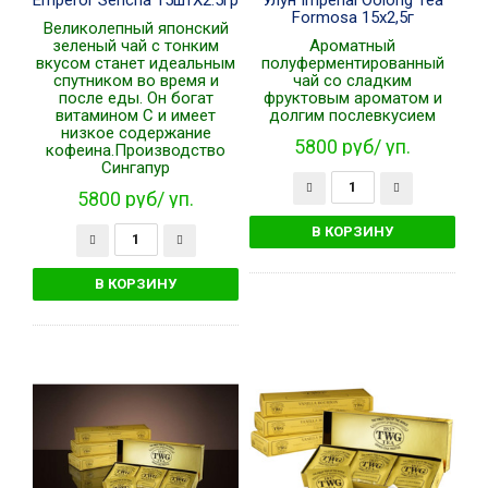
Emperor Sencha 15штХ2.5гр
Улун Imperial Oolong Tea
Formosa 15х2,5г
Великолепный японский
зеленый чай с тонким
Ароматный
вкусом станет идеальным
полуферментированный
спутником во время и
чай со сладким
после еды. Он богат
фруктовым ароматом и
витамином С и имеет
долгим послевкусием
низкое содержание
5800 руб/ уп.
кофеина.Производство
Сингапур
5800 руб/ уп.