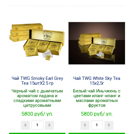
Чай TWG Smoky Earl Grey
Чай TWG White Sky Tea
Tea 15штХ2.5 гр
15х2,5г
Черный чай с дымчатым
Белый чай Иньчжень с
ароматом ладана и
цветами иланг-иланг и
сладкими ароматными
маслами ароматных
цитрусовыми
фруктов
5800 руб/ уп.
5800 руб/ уп.