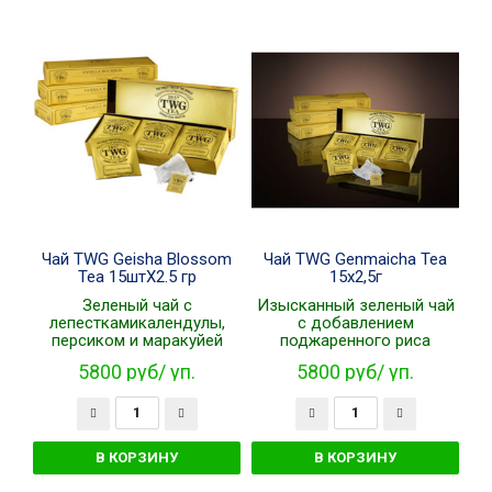
Чай TWG Geisha Blossom
Чай TWG Genmaicha Tea
Tea 15штХ2.5 гр
15х2,5г
Зеленый чай с
Изысканный зеленый чай
лепесткамикалендулы,
с добавлением
персиком и маракуйей
поджаренного риса
5800 руб/ уп.
5800 руб/ уп.