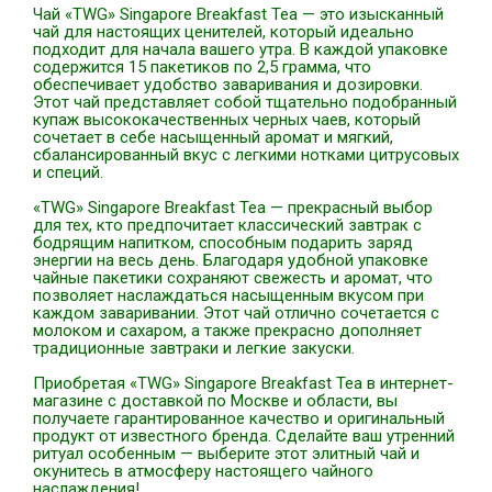
Чай «TWG» Singapore Breakfast Tea — это изысканный
чай для настоящих ценителей, который идеально
подходит для начала вашего утра. В каждой упаковке
содержится 15 пакетиков по 2,5 грамма, что
обеспечивает удобство заваривания и дозировки.
Этот чай представляет собой тщательно подобранный
купаж высококачественных черных чаев, который
сочетает в себе насыщенный аромат и мягкий,
сбалансированный вкус с легкими нотками цитрусовых
и специй.
«TWG» Singapore Breakfast Tea — прекрасный выбор
для тех, кто предпочитает классический завтрак с
бодрящим напитком, способным подарить заряд
энергии на весь день. Благодаря удобной упаковке
чайные пакетики сохраняют свежесть и аромат, что
позволяет наслаждаться насыщенным вкусом при
каждом заваривании. Этот чай отлично сочетается с
молоком и сахаром, а также прекрасно дополняет
традиционные завтраки и легкие закуски.
Приобретая «TWG» Singapore Breakfast Tea в интернет-
магазине с доставкой по Москве и области, вы
получаете гарантированное качество и оригинальный
продукт от известного бренда. Сделайте ваш утренний
ритуал особенным — выберите этот элитный чай и
окунитесь в атмосферу настоящего чайного
наслаждения!